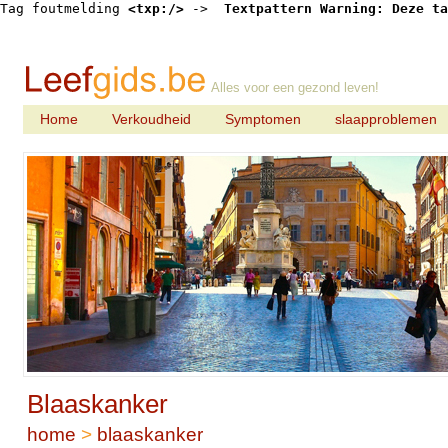
Tag foutmelding 
<txp:/>
 -> 
 Textpattern Warning: Deze ta
Alles voor een gezond leven!
Home
Verkoudheid
Symptomen
slaapproblemen
Blaaskanker
home
>
blaaskanker