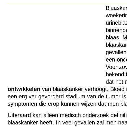
Blaaskan
woekerin
urinebla
binnenb
blaas. M
blaaskan
gevallen
een onco
Voor zo
bekend i
dat het r
ontwikkelen
van blaaskanker verhoogt. Bloed in
een erg ver gevorderd stadium van de tumor is
symptomen die erop kunnen wijzen dat men bla
Uiteraard kan alleen medisch onderzoek definit
blaaskanker heeft. In veel gevallen zal men na