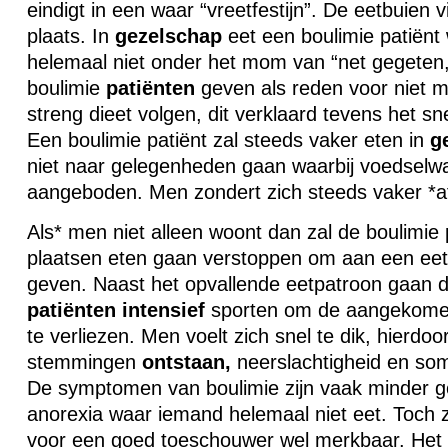
eindigt in een waar “vreetfestijn”. De eetbuien v
plaats. In
gezelschap
eet een boulimie patiënt 
helemaal niet onder het mom van “net gegeten,
boulimie
patiënten
geven als reden voor niet m
streng dieet volgen, dit verklaard tevens het sne
Een boulimie patiënt zal steeds vaker eten in
g
niet naar gelegenheden gaan waarbij voedselw
aangeboden. Men zondert zich steeds vaker *a
Als* men niet alleen woont dan zal de boulimie 
plaatsen eten gaan verstoppen om aan een eet
geven. Naast het opvallende eetpatroon gaan 
patiënten
intensief
sporten om de aangekome
te verliezen. Men voelt zich snel te dik, hierdo
stemmingen
ontstaan,
neerslachtigheid en soms
De symptomen van boulimie zijn vaak minder go
anorexia waar iemand helemaal niet eet. Toch 
voor een goed toeschouwer wel merkbaar. Het 