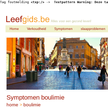
Tag foutmelding 
<txp:/>
 -> 
 Textpattern Warning: Deze ta
Alles voor een gezond leven!
Home
Verkoudheid
Symptomen
slaapproblemen
Symptomen boulimie
home
>
boulimie