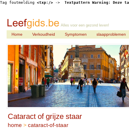
Tag foutmelding 
<txp:/>
 -> 
 Textpattern Warning: Deze ta
Alles voor een gezond leven!
Home
Verkoudheid
Symptomen
slaapproblemen
Cataract of grijze staar
home
>
cataract-of-staar