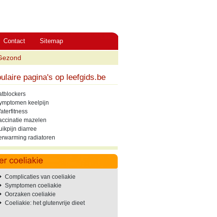
Contact
Sitemap
Gezond
ulaire pagina's op leefgids.be
atblockers
ymptomen keelpijn
aterfitness
accinatie mazelen
uikpijn diarree
erwarming radiatoren
Complicaties van coeliakie
Symptomen coeliakie
Oorzaken coeliakie
Coeliakie: het glutenvrije dieet