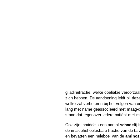
gliadinefractie, welke coeliakie veroorzaa
zich hebben. De aandoening leidt bij de
welke zal verbeteren bij het volgen van
lang met name geassocieerd met maag-da
staan dat tegenover iedere patiënt met m
Ook zijn inmiddels een aantal
schadelijk
de in alcohol oplosbare fractie van de t
en bevatten een heleboel van de
aminoz