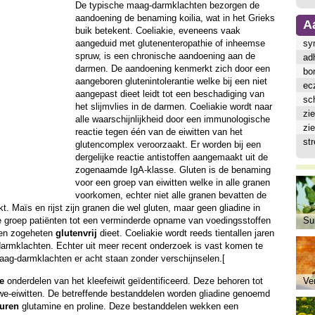
De typische maag-darmklachten bezorgen de
aandoening de benaming koilia, wat in het Grieks
A
buik betekent. Coeliakie, eveneens vaak
aangeduid met glutenenteropathie of inheemse
sy
spruw, is een chronische aandoening aan de
ad
darmen. De aandoening kenmerkt zich door een
bor
aangeboren glutenintolerantie welke bij een niet
ec
aangepast dieet leidt tot een beschadiging van
sch
het slijmvlies in de darmen. Coeliakie wordt naar
zi
alle waarschijnlijkheid door een immunologische
zi
reactie tegen één van de eiwitten van het
st
glutencomplex veroorzaakt. Er worden bij een
dergelijke reactie antistoffen aangemaakt uit de
zogenaamde IgA-klasse. Gluten is de benaming
voor een groep van eiwitten welke in alle granen
voorkomen, echter niet alle granen bevatten de
kt. Maïs en rijst zijn granen die wel gluten, maar geen gliadine in
ze groep patiënten tot een verminderde opname van voedingsstoffen
Sui
 een zogeheten
glutenvrij
dieet. Coeliakie wordt reeds tientallen jaren
rmklachten. Echter uit meer recent onderzoek is vast komen te
aag-darmklachten er acht staan zonder verschijnselen.[
e
onderdelen van het kleefeiwit geïdentificeerd. Deze behoren tot
Ve
arwe-eiwitten. De betreffende bestanddelen worden gliadine genoemd
uren
glutamine en proline. Deze bestanddelen wekken een