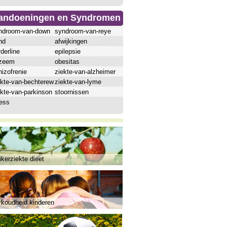
andoeningen en Syndromen
ndroom-van-down
syndroom-van-reye
hd
afwijkingen
derline
epilepsie
zeem
obesitas
izofrenie
ziekte-van-alzheimer
ekte-van-bechterew
ziekte-van-lyme
ekte-van-parkinson
stoornissen
ress
kerziekte dieet
rkoudheid kinderen