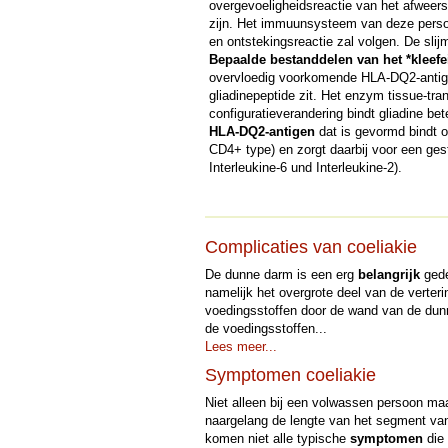
overgevoeligheidsreactie van het afwee
zijn. Het immuunsysteem van deze person
en ontstekingsreactie zal volgen. De sli
Bepaalde bestanddelen van het *kleefe
overvloedig voorkomende
HLA
-DQ2-antige
gliadinepeptide zit. Het enzym tissue-tr
configuratieverandering bindt gliadine bet
HLA
-DQ2-antigen
dat is gevormd bindt o
CD4+ type) en zorgt daarbij voor een ge
Interleukine-6 und Interleukine-2).
Complicaties van coeliakie
De dunne darm is een erg
belangrijk
gede
namelijk het overgrote deel van de verter
voedingsstoffen door de wand van de dun
de voedingsstoffen...
Lees meer...
Symptomen coeliakie
Niet alleen bij een volwassen persoon maa
naargelang de lengte van het segment van
komen niet alle typische
symptomen
die 