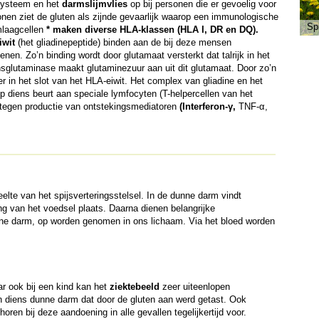
rsysteem en het
darmslijmvlies
op bij personen die er gevoelig voor
en ziet de gluten als zijnde gevaarlijk waarop een immunologische
Sp
jmlaagcellen
* maken diverse
HLA
-klassen (
HLA
I, DR en DQ).
iwit
(het gliadinepeptide) binden aan de bij deze mensen
nen. Zo’n binding wordt door glutamaat versterkt dat talrijk in het
ansglutaminase maakt glutaminezuur aan uit dit glutamaat. Door zo’n
er in het slot van het
HLA
-eiwit. Het complex van gliadine en het
p diens beurt aan speciale lymfocyten (T-helpercellen van het
stegen productie van ontstekingsmediatoren
(Interferon-γ,
TNF
-α,
elte van het spijsverteringsstelsel. In de dunne darm vindt
ing van het voedsel plaats. Daarna dienen belangrijke
ne darm, op worden genomen in ons lichaam. Via het bloed worden
r ook bij een kind kan het
ziektebeeld
zeer uiteenlopen
 diens dunne darm dat door de gluten aan werd getast. Ook
horen bij deze aandoening in alle gevallen tegelijkertijd voor.