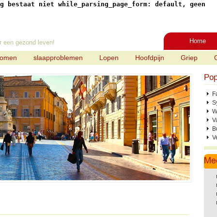
g bestaat niet while_parsing_page_form: default, geen
Home
r een gezond leven!
tomen
slaapproblemen
Lopen
Hoofdpijn
Griep
Pop
F
S
W
V
B
V