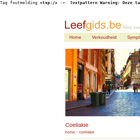
Tag foutmelding 
<txp:/>
 -> 
 Textpattern Warning: Deze ta
Alles voo
Home
Verkoudheid
Symp
Coeliakie
home
>
coeliakie