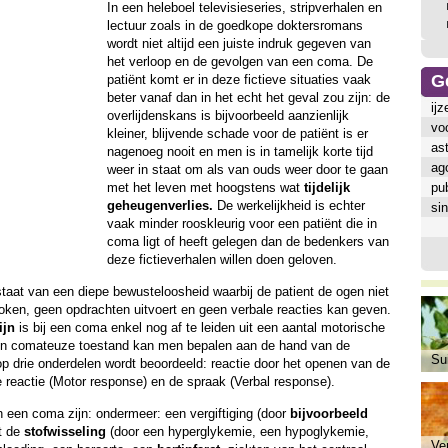
In een heleboel televisieseries, stripverhalen en
lectuur zoals in de goedkope doktersromans
wordt niet altijd een juiste indruk gegeven van
het verloop en de gevolgen van een coma. De
G
patiënt komt er in deze fictieve situaties vaak
beter vanaf dan in het echt het geval zou zijn: de
ijz
overlijdenskans is bijvoorbeeld aanzienlijk
vo
kleiner, blijvende schade voor de patiënt is er
as
nagenoeg nooit en men is in tamelijk korte tijd
ag
weer in staat om als van ouds weer door te gaan
met het leven met hoogstens wat
tijdelijk
pub
geheugenverlies.
De werkelijkheid is echter
sin
vaak minder rooskleurig voor een patiënt die in
coma ligt of heeft gelegen dan de bedenkers van
deze fictieverhalen willen doen geloven.
aat van een diepe bewusteloosheid waarbij de patient de ogen niet
ken, geen opdrachten uitvoert en geen verbale reacties kan geven.
ijn
is bij een coma enkel nog af te leiden uit een aantal motorische
 een comateuze toestand kan men bepalen aan de hand van de
Sui
p drie onderdelen wordt beoordeeld: reactie door het openen van de
reactie (Motor response) en de spraak (Verbal response).
 een coma zijn: ondermeer: een vergiftiging (door
bijvoorbeeld
et de
stofwisseling
(door een hyperglykemie, een hypoglykemie,
Ve