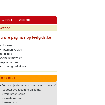
Contact
Sitemap
Gezond
ulaire pagina's op leefgids.be
atblockers
ymptomen keelpijn
aterfitness
accinatie mazelen
uikpijn diarree
erwarming radiatoren
Wat kan je doen voor een patiënt in coma?
Vegetatieve toestand bij coma
Symptomen coma
Oorzaken coma
Hersendood