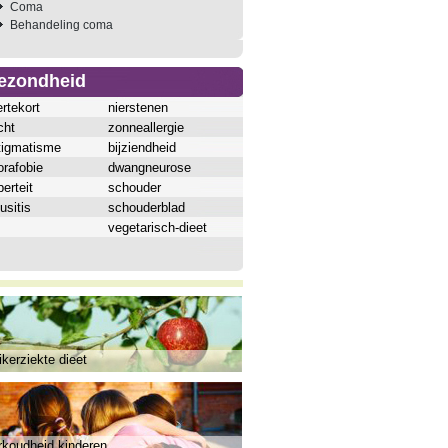
Coma
Behandeling coma
ezondheid
ertekort
nierstenen
cht
zonneallergie
tigmatisme
bijziendheid
orafobie
dwangneurose
erteit
schouder
usitis
schouderblad
vegetarisch-dieet
kerziekte dieet
rkoudheid kinderen