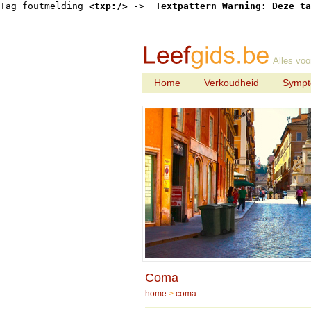
Tag foutmelding 
<txp:/>
 -> 
 Textpattern Warning: Deze ta
Alles voo
Home
Verkoudheid
Symp
Coma
home
>
coma