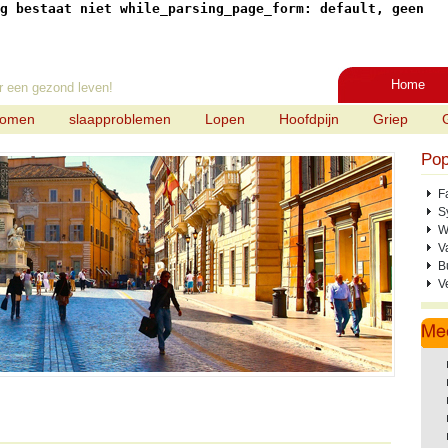
g bestaat niet while_parsing_page_form: default, geen
Home
r een gezond leven!
tomen
slaapproblemen
Lopen
Hoofdpijn
Griep
Pop
F
S
W
V
B
V