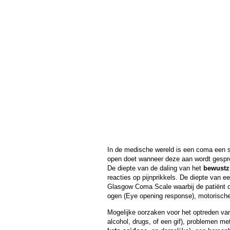
In de medische wereld is een coma een st
open doet wanneer deze aan wordt gespro
De diepte van de daling van het
bewustz
reacties op pijnprikkels. De diepte van
Glasgow Coma Scale waarbij de patiënt o
ogen (Eye opening response), motorische 
Mogelijke oorzaken voor het optreden van
alcohol, drugs, of een gif), problemen m