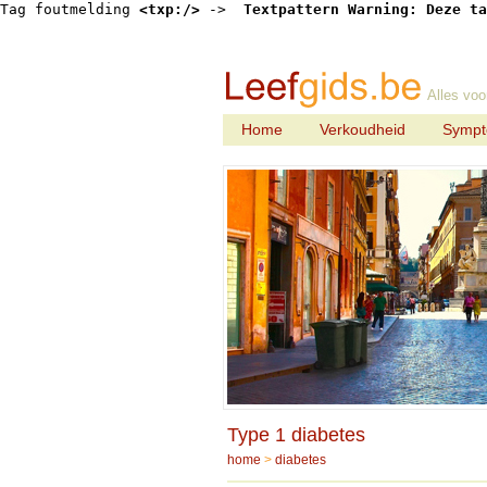
Tag foutmelding 
<txp:/>
 -> 
 Textpattern Warning: Deze ta
Alles voo
Home
Verkoudheid
Symp
Type 1 diabetes
home
>
diabetes