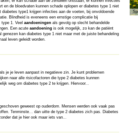
raken, er kan schade aan de zenuwen ontstaan, er kunnen infecties
rt en de bloedvaten kunnen schade oplopen er diabetes type 1 niet
 diabetes type1 krijgen infecties aan de voeten, bij onvoldoende
Sp
tie. Blindheid is eveneens een ernstige complicatie bij
 type 1. Veel
aandoeningen
als gevolg op slecht behandelde
ingen. Een acute
aandoening
is ook mogelijk, zo kan de patiënt
l genezen kan diabetes type 1 niet maar met de juiste behandeling
maal leven geleidt worden.
ls je je leven aanpast in negatieve zin. Je kunt problemen
jken naar alle risicofactoren die type 2 diabetes kunnen
lijk weg om diabetes type 2 te krijgen. Hiervoor...
 afgeschoven geweest op ouderdom. Mensen werden ook vaak pas
troffen. Tenminste… dan uitte de type 2 diabetes zich pas. Diabetes
nder dat je hier ook maar iets van...