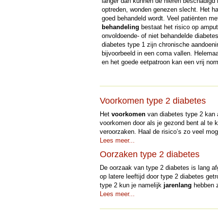
langer dan kunnen de nieren beschadigd 
optreden, wonden genezen slecht. Het ha
goed behandeld wordt. Veel patiënten met
behandeling
bestaat het risico op amputa
onvoldoende- of niet behandelde diabetes
diabetes type 1 zijn chronische aandoen
bijvoorbeeld in een coma vallen. Helemaa
en het goede eetpatroon kan een vrij nor
Voorkomen type 2 diabetes
Het
voorkomen
van diabetes type 2 kan a
voorkomen door als je gezond bent al te ki
veroorzaken. Haal de risico’s zo veel moge
Lees meer...
Oorzaken type 2 diabetes
De oorzaak van type 2 diabetes is lang
op latere leeftijd door type 2 diabetes ge
type 2 kun je namelijk
jarenlang
hebben zo
Lees meer...