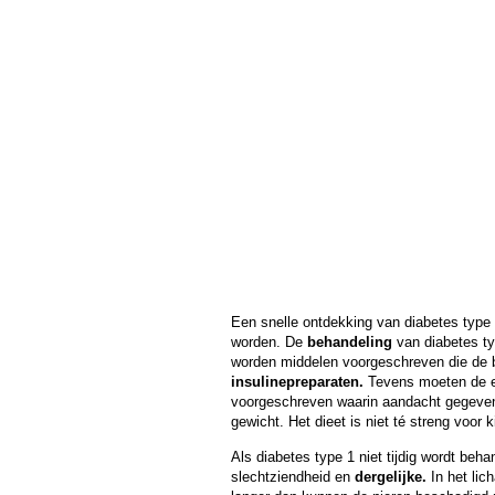
Een snelle ontdekking van diabetes type 
worden. De
behandeling
van diabetes ty
worden middelen voorgeschreven die de bl
insulinepreparaten.
Tevens moeten de ee
voorgeschreven waarin aandacht gegeven 
gewicht. Het dieet is niet té streng voo
Als diabetes type 1 niet tijdig wordt beh
slechtziendheid en
dergelijke.
In het lic