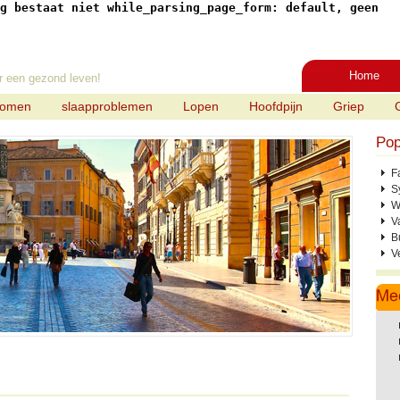
g bestaat niet while_parsing_page_form: default, geen
Home
r een gezond leven!
tomen
slaapproblemen
Lopen
Hoofdpijn
Griep
Pop
F
S
W
V
B
V