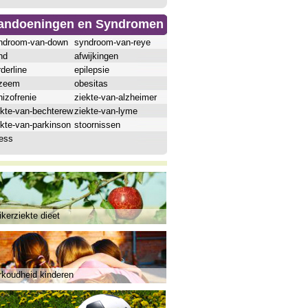
andoeningen en Syndromen
ndroom-van-down
syndroom-van-reye
hd
afwijkingen
derline
epilepsie
zeem
obesitas
izofrenie
ziekte-van-alzheimer
ekte-van-bechterew
ziekte-van-lyme
ekte-van-parkinson
stoornissen
ress
kerziekte dieet
rkoudheid kinderen