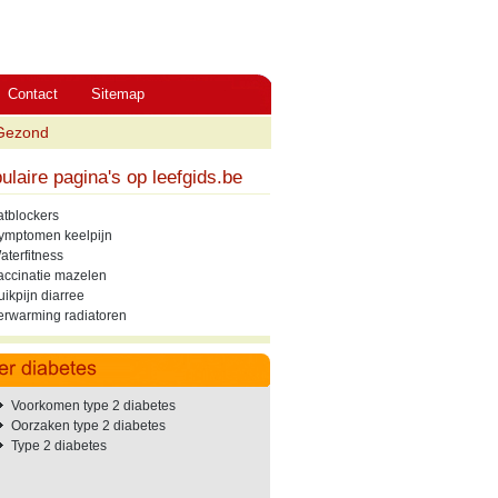
Contact
Sitemap
Gezond
ulaire pagina's op leefgids.be
atblockers
ymptomen keelpijn
aterfitness
accinatie mazelen
uikpijn diarree
erwarming radiatoren
Voorkomen type 2 diabetes
Oorzaken type 2 diabetes
Type 2 diabetes