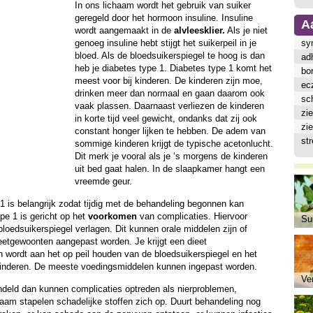
In ons lichaam wordt het gebruik van suiker
geregeld door het hormoon insuline. Insuline
A
wordt aangemaakt in de
alvleesklier.
Als je niet
genoeg insuline hebt stijgt het suikerpeil in je
sy
bloed. Als de bloedsuikerspiegel te hoog is dan
ad
heb je diabetes type 1. Diabetes type 1 komt het
bor
meest voor bij kinderen. De kinderen zijn moe,
ec
drinken meer dan normaal en gaan daarom ook
sch
vaak plassen. Daarnaast verliezen de kinderen
zi
in korte tijd veel gewicht, ondanks dat zij ook
zi
constant honger lijken te hebben. De adem van
st
sommige kinderen krijgt de typische acetonlucht.
Dit merk je vooral als je ‘s morgens de kinderen
uit bed gaat halen. In de slaapkamer hangt een
vreemde geur.
1 is belangrijk zodat tijdig met de behandeling begonnen kan
pe 1 is gericht op het
voorkomen
van complicaties. Hiervoor
Sui
oedsuikerspiegel verlagen. Dit kunnen orale middelen zijn of
tgewoonten aangepast worden. Je krijgt een dieet
wordt aan het op peil houden van de bloedsuikerspiegel en het
r kinderen. De meeste voedingsmiddelen kunnen ingepast worden.
Ve
andeld dan kunnen complicaties optreden als nierproblemen,
haam stapelen schadelijke stoffen zich op. Duurt behandeling nog