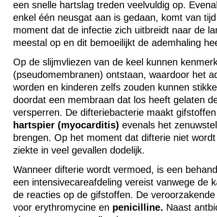
een snelle hartslag treden veelvuldig op. Evena
enkel één neusgat aan is gedaan, komt van tijd t
moment dat de infectie zich uitbreidt naar de l
meestal op en dit bemoeilijkt de ademhaling hee
Op de slijmvliezen van de keel kunnen kenmerk
(pseudomembranen) ontstaan, waardoor het ad
worden en kinderen zelfs zouden kunnen stikk
doordat een membraan dat los heeft gelaten d
versperren. De difteriebacterie maakt gifstoffe
hartspier
(myocarditis)
evenals het zenuwstel
brengen. Op het moment dat difterie niet wordt
ziekte in veel gevallen dodelijk.
Wanneer difterie wordt vermoed, is een behande
een intensivecareafdeling vereist vanwege de k
de reacties op de gifstoffen. De veroorzakende 
voor erythromycine en
penicilline.
Naast antbio