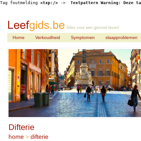
Tag foutmelding 
<txp:/>
 -> 
 Textpattern Warning: Deze ta
Alles voor een gezond leven!
Home
Verkoudheid
Symptomen
slaapproblemen
Difterie
home
>
difterie