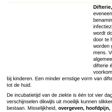
Difterie
eveneen
benamin
infectie
wordt do
door te 
worden 
mens. Vo
algemeen
difterie
voorkom
bij kinderen. Een minder ernstige vorm van difte
tot de huid.
De incubatietijd van de ziekte is één tot vier da
verschijnselen dikwijls uit moeilijk kunnen slikke
bestaan. Misselijkheid,
overgeven,
hoofdpijn,