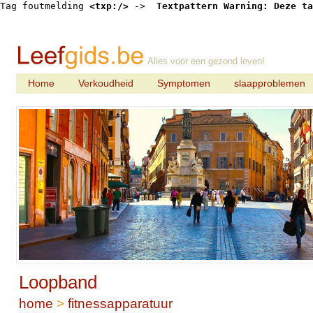
Tag foutmelding 
<txp:/>
 -> 
 Textpattern Warning: Deze ta
Alles voor een gezond leven!
Home
Verkoudheid
Symptomen
slaapproblemen
Loopband
home
>
fitnessapparatuur