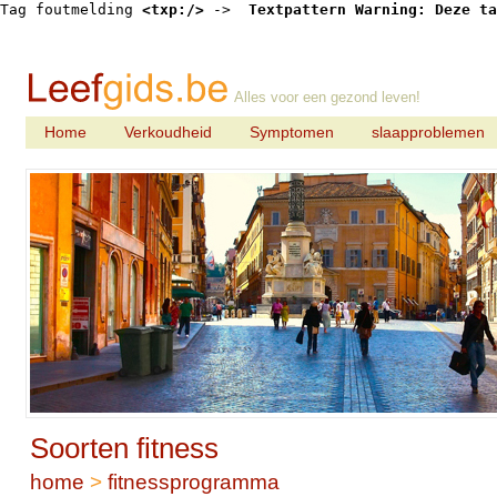
Tag foutmelding 
<txp:/>
 -> 
 Textpattern Warning: Deze ta
Alles voor een gezond leven!
Home
Verkoudheid
Symptomen
slaapproblemen
Soorten fitness
home
>
fitnessprogramma