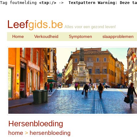
Tag foutmelding 
<txp:/>
 -> 
 Textpattern Warning: Deze ta
Alles voor een gezond leven!
Home
Verkoudheid
Symptomen
slaapproblemen
Hersenbloeding
home
>
hersenbloeding