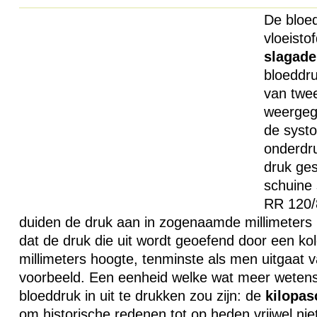
De bloed
vloeistof
slagade
bloeddru
van twee
weergeg
de systo
onderdru
druk ge
schuine 
RR 120/
duiden de druk aan in zogenaamde millimeters 
dat de druk die uit wordt geoefend door een k
millimeters hoogte, tenminste als men uitgaat 
voorbeeld. Een eenheid welke wat meer wetens
bloeddruk in uit te drukken zou zijn: de
kilopas
om historische redenen tot op heden vrijwel nie