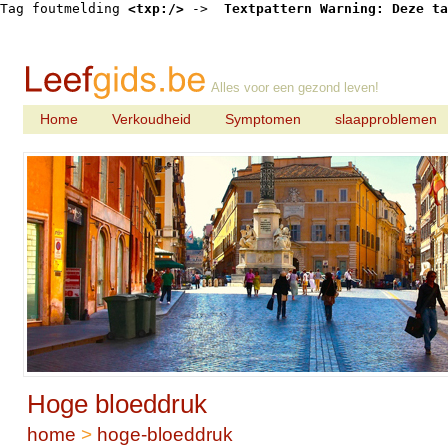
Tag foutmelding 
<txp:/>
 -> 
 Textpattern Warning: Deze ta
Alles voor een gezond leven!
Home
Verkoudheid
Symptomen
slaapproblemen
Hoge bloeddruk
home
>
hoge-bloeddruk