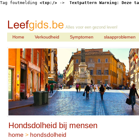
Tag foutmelding 
<txp:/>
 -> 
 Textpattern Warning: Deze ta
Alles voor een gezond leven!
Home
Verkoudheid
Symptomen
slaapproblemen
Hondsdolheid bij mensen
home
>
hondsdolheid