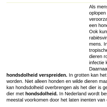
Als men
oplopen 
veroorza
een hon
Ook kunn
rabiësvi
mens. In
tropisch
dieren r
infectie
Daarnaa
hondsdolheid
verspreiden.
In grotten kan he
worden. Niet alleen honden en wilde dieren maa
kan hondsdolheid overbrengen als het dier is 
dier met
hondsdolheid.
In Nederland wordt bes
meestal voorkomen door het laten inenten van 