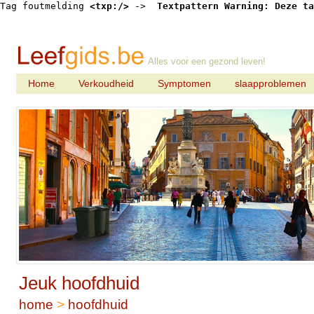
Tag foutmelding 
<txp:/>
 -> 
 Textpattern Warning: Deze ta
Alles voor een gezond leven!
Home
Verkoudheid
Symptomen
slaapproblemen
Jeuk hoofdhuid
home
>
hoofdhuid