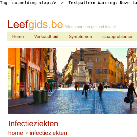
Tag foutmelding 
<txp:/>
 -> 
 Textpattern Warning: Deze ta
Alles voor een gezond leven!
Home
Verkoudheid
Symptomen
slaapproblemen
Infectieziekten
home
>
infectieziekten