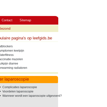
Contact
Sitemap
Gezond
ulaire pagina's op leefgids.be
atblockers
ymptomen keelpijn
aterfitness
accinatie mazelen
uikpijn diarree
erwarming radiatoren
Complicaties laparoscopie
Voordelen laparoscopie
Wanneer wordt een laparoscopie uitgevoerd?