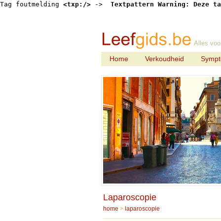
Tag foutmelding 
<txp:/>
 -> 
 Textpattern Warning: Deze ta
Alles voo
Home
Verkoudheid
Symp
Laparoscopie
home
>
laparoscopie