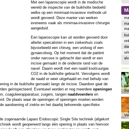
Met een laparoscopie wordt in de medische
wereld de inspectie van de buikholte bedoeld
M
welke op een minimaal-invasieve methode uit
wordt gevoerd. Deze manier van werken
ma
eveneens vaak als minimaa-invasieve chirurgie
ma
aangeduid.
ma
bui
Een laparoscopie kan uit worden gevoerd door
ont
allerlei speicalisten in een ziekenhuis zoals
da
bijvoorbeeld een chirurg, een uroloog of een
ur
gynaecoloog. Op het moment dat de patiënt
onder narcose is gebracht dan wordt er een
alv
incisie gemaakt in de onderste rand van de
navel. Daarin wordt met een naald koolzuurgas
CO2 in de buikholte gebracht. Vervolgens wordt
de naald er weer uitgehaald en met behulp van
opening in de buikholte gemaakt langs de incisie. Daardoor gaat de
rden geïnspecteerd. Eventueel worden er nog meerdere
openingen
Sui
n, coaguleerapparatuur, zuigers, tangen
naaldvoerders
en
erd. De plaats waar de openingen of openingen moeten worden
nde aandoening of ziekte en het daarbij behorende specifieke
Ve
de zogenaamde Laparo Endoscopic Single Site techniek (afgekort
echniek wordt geopereerd langs één opening in plaats van hiervoor