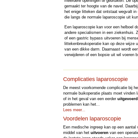
meerdere openingen te gebruiken. De ope
gemaakt ter hoogte van de navel. Daarbij b
het enige litteken dat ontstaat wegvalt in 
die langs de normale laparoscopie uit k
Een laparoscopie kan voor een helboel do
andere specialismen in een ziekenhuis. 
of een gastric bypass uitvoeren bij mens
littekenbreukoperatie kan op deze wijze 
van een dikke darm. Daarnaast wordt ee
verwijderen of een bopsie uit wil voeren b
Complicaties laparoscopie
De meest voorkomende complicatie bij h
normale buikoperatie plaats moet vinden l
of in het geval van een eerder
uitgevoerd
problemen kan het...
Lees meer...
Voordelen laparoscopie
Een medische ingreep kan op een aantal v
middel van het
uitvoeren
van een operatie