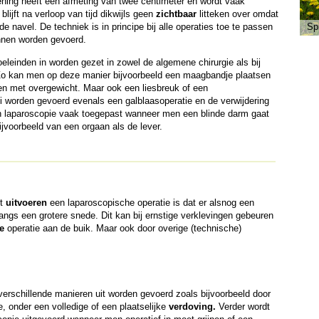
ning heeft een afmeting van twee centimeter en wordt vaak
lijft na verloop van tijd dikwijls geen
zichtbaar
litteken over omdat
de navel. De techniek is in principe bij alle operaties toe te passen
Sp
unnen worden gevoerd.
eleinden in worden gezet in zowel de algemene chirurgie als bij
Zo kan men op deze manier bijvoorbeeld een maagbandje plaatsen
en met overgewicht. Maar ook een liesbreuk of een
ui worden gevoerd evenals een galblaasoperatie en de verwijdering
n laparoscopie vaak toegepast wanneer men een blinde darm gaat
ijvoorbeeld van een orgaan als de lever.
et
uitvoeren
een laparoscopische operatie is dat er alsnog een
angs een grotere snede. Dit kan bij ernstige verklevingen gebeuren
e
operatie aan de buik. Maar ook door overige (technische)
erschillende manieren uit worden gevoerd zoals bijvoorbeeld door
, onder een volledige of een plaatselijke
verdoving.
Verder wordt