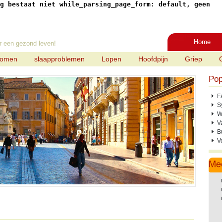
g bestaat niet while_parsing_page_form: default, geen
Home
r een gezond leven!
tomen
slaapproblemen
Lopen
Hoofdpijn
Griep
Pop
F
S
W
V
B
V