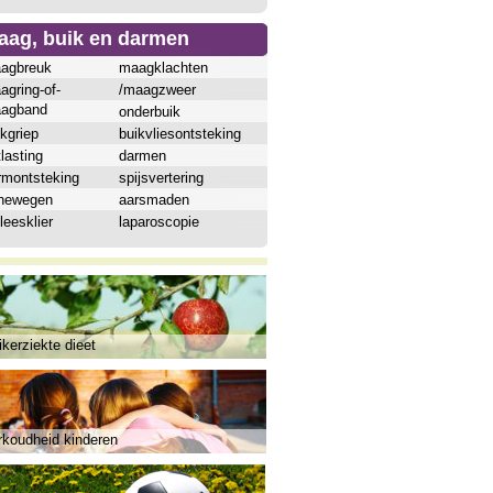
aag, buik en darmen
agbreuk
maagklachten
agring-of-
/maagzweer
agband
onderbuik
kgriep
buikvliesontsteking
lasting
darmen
rmontsteking
spijsvertering
inewegen
aarsmaden
leesklier
laparoscopie
kerziekte dieet
rkoudheid kinderen