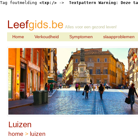
Tag foutmelding 
<txp:/>
 -> 
 Textpattern Warning: Deze ta
Alles voor een gezond leven!
Home
Verkoudheid
Symptomen
slaapproblemen
Luizen
home
>
luizen