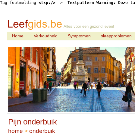
Tag foutmelding 
<txp:/>
 -> 
 Textpattern Warning: Deze ta
Alles voor een gezond leven!
Home
Verkoudheid
Symptomen
slaapproblemen
Pijn onderbuik
home
>
onderbuik