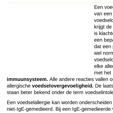
Een voed
van een
voedselo
krijgt d
is klach
een bep
dat een 
wel norm
voedselo
elke all
met het 
immuunsysteem.
Alle andere reacties vallen 
allergische
voedselovergevoeligheid.
De laat
staan beter bekend onder de term voedselintole
Een voedselallergie kan worden onderscheiden
niet-IgE-gemedieerd. Bij een IgE-gemedieerde 