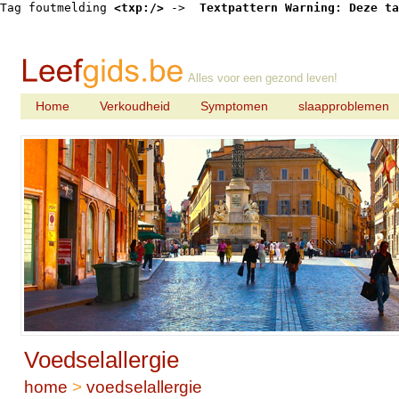
Tag foutmelding 
<txp:/>
 -> 
 Textpattern Warning: Deze ta
Alles voor een gezond leven!
Home
Verkoudheid
Symptomen
slaapproblemen
Voedselallergie
home
>
voedselallergie