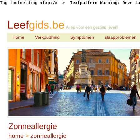
Tag foutmelding 
<txp:/>
 -> 
 Textpattern Warning: Deze ta
Alles voor een gezond leven!
Home
Verkoudheid
Symptomen
slaapproblemen
Zonneallergie
home
>
zonneallergie