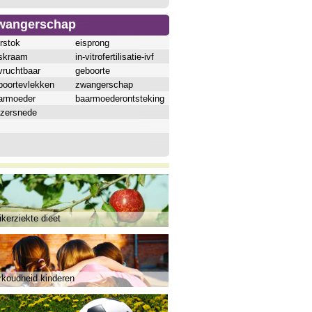
wangerschap
rstok
eisprong
skraam
in-vitrofertilisatie-ivf
vruchtbaar
geboorte
boortevlekken
zwangerschap
armoeder
baarmoederontsteking
izersnede
kerziekte dieet
rkoudheid kinderen