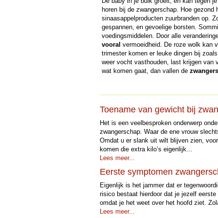
De baby in je buik groeit, en kan tegen 
horen bij de zwangerschap. Hoe gezond 
sinaasappelproducten zuurbranden op. Zoe
gespannen, en gevoelige borsten. Sommig
voedingsmiddelen. Door alle veranderinge
vooral
vermoeidheid. De roze wolk kan voo
trimester komen er leuke dingen bij zoals
weer vocht vasthouden, last krijgen van
wat komen gaat, dan vallen de
zwanger
Toename van gewicht bij zwa
Het is een veelbesproken onderwerp onde
zwangerschap. Waar de ene vrouw slechts 
Omdat u er slank uit wilt blijven zien, v
komen die extra kilo’s eigenlijk...
Lees meer...
Eerste symptomen zwangersc
Eigenlijk is het jammer dat er tegenwoordi
risico bestaat hierdoor dat je jezelf eer
omdat je het weet over het hoofd ziet. Zola
Lees meer...