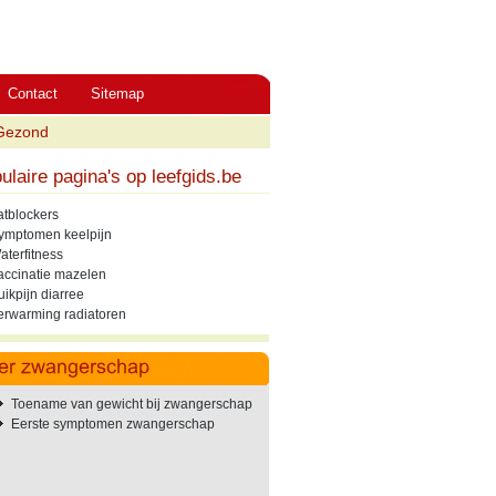
Contact
Sitemap
Gezond
ulaire pagina's op leefgids.be
atblockers
ymptomen keelpijn
aterfitness
accinatie mazelen
uikpijn diarree
erwarming radiatoren
Toename van gewicht bij zwangerschap
Eerste symptomen zwangerschap