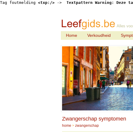
Tag foutmelding 
<txp:/>
 -> 
 Textpattern Warning: Deze ta
Alles voo
Home
Verkoudheid
Symp
Zwangerschap symptomen
home
>
zwangerschap