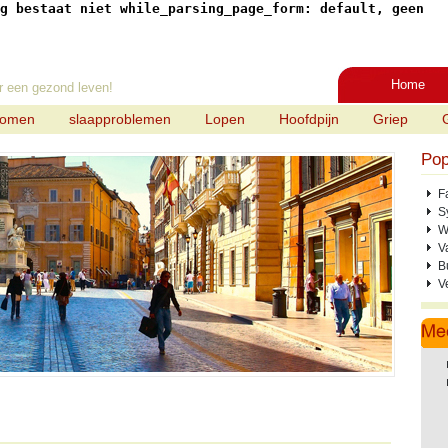
g bestaat niet while_parsing_page_form: default, geen
Home
r een gezond leven!
tomen
slaapproblemen
Lopen
Hoofdpijn
Griep
Pop
F
S
W
V
B
V