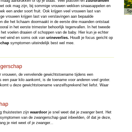
je maag aandrukken of op je blaas. Veel plassen en
zuurbranden
het ook mag zijn, bij sommige vrouwen wekken sinaasappelen en
k een ander soort fruit. Ook krijgen veel vrouwen last van
Sp
e vrouwen krijgen last van verslavingen aan bepaalde
n die het lichaam doormaakt in de eerste drie maanden ontstaat
ral in het eerste trimester behoorlijk tegenvallen. In het tweede
 het voelen draaien of schoppen van de baby. Hier kun je echter
 veel wind en soms ook van
urineverlies.
Houdt je focus gericht op
schap
symptomen uiteindelijk best wel mee.
ngerschap
r vrouwen, de vervelende gewichtstoename tijdens een
een paar kilo aankomt, is de toename voor anderen veel groter.
oorkomt u deze gewichtstoename vanzelfsprekend het liefst. Waar
hap
g thuistesten zijn
waardoor
je snel weet dat je zwanger bent. Het
ste symptomen van de zwangerschap gaat inbeelden, óf dat je deze,
ng je niet weet of je zwanger...