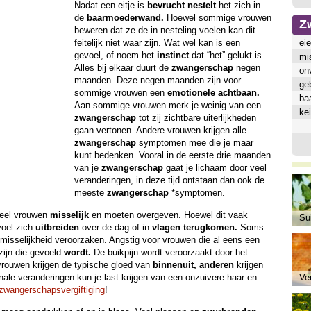
Nadat een eitje is
bevrucht
nestelt
het zich in
de
baarmoederwand.
Hoewel sommige vrouwen
Z
beweren dat ze de in nesteling voelen kan dit
feitelijk niet waar zijn. Wat wel kan is een
eie
gevoel, of noem het
instinct
dat “het” gelukt is.
mi
Alles bij elkaar duurt de
zwangerschap
negen
on
maanden. Deze negen maanden zijn voor
ge
sommige vrouwen een
emotionele
achtbaan.
ba
Aan sommige vrouwen merk je weinig van een
ke
zwangerschap
tot zij zichtbare uiterlijkheden
gaan vertonen. Andere vrouwen krijgen alle
zwangerschap
symptomen mee die je maar
kunt bedenken. Vooral in de eerste drie maanden
van je
zwangerschap
gaat je lichaam door veel
veranderingen, in deze tijd ontstaan dan ook de
meeste
zwangerschap
*symptomen.
veel vrouwen
misselijk
en moeten overgeven. Hoewel dit vaak
Sui
voel zich
uitbreiden
over de dag of in
vlagen
terugkomen.
Soms
 misselijkheid veroorzaken. Angstig voor vrouwen die al eens een
ijn die gevoeld
wordt.
De buikpijn wordt veroorzaakt door het
rouwen krijgen de typische gloed van
binnenuit,
anderen
krijgen
le veranderingen kun je last krijgen van een onzuivere haar en
Ve
zwangerschapsvergiftiging
!