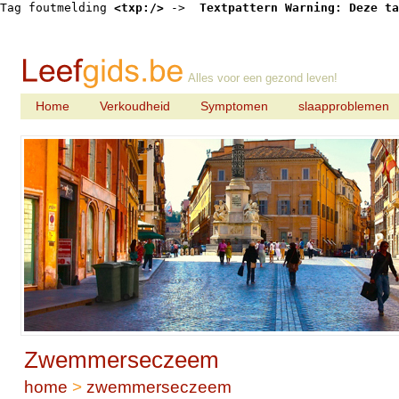
Tag foutmelding 
<txp:/>
 -> 
 Textpattern Warning: Deze ta
Alles voor een gezond leven!
Home
Verkoudheid
Symptomen
slaapproblemen
Zwemmerseczeem
home
>
zwemmerseczeem