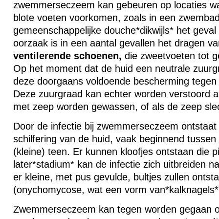
zwemmerseczeem kan gebeuren op locaties waa
blote voeten voorkomen, zoals in een zwembad
gemeenschappelijke douche*dikwijls* het geval 
oorzaak is in een aantal gevallen het dragen va
ventilerende
schoenen,
die zweetvoeten tot g
Op het moment dat de huid een neutrale zuurgr
deze doorgaans voldoende bescherming tege
Deze zuurgraad kan echter worden verstoord al
met zeep worden gewassen, of als de zeep slec
Door de infectie bij zwemmerseczeem ontstaat 
schilfering van de huid, vaak beginnend tussen 
(kleine) teen. Er kunnen kloofjes ontstaan die p
later*stadium* kan de infectie zich uitbreiden n
er kleine, met pus gevulde, bultjes zullen ontst
(onychomycose, wat een vorm van*kalknagels* 
Zwemmerseczeem kan tegen worden gegaan of