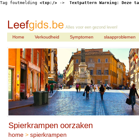
Tag foutmelding 
<txp:/>
 -> 
 Textpattern Warning: Deze ta
Alles voor een gezond leven!
Home
Verkoudheid
Symptomen
slaapproblemen
Spierkrampen oorzaken
home
>
spierkrampen