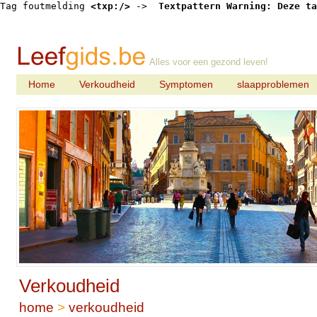
Tag foutmelding 
<txp:/>
 -> 
 Textpattern Warning: Deze ta
Alles voor een gezond leven!
Home
Verkoudheid
Symptomen
slaapproblemen
Verkoudheid
home
>
verkoudheid