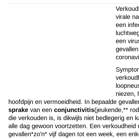
Verkoudh
virale n
een infe
luchtweg
een viru
gevalle
coronavi
Sympto
verkoudh
loopneus
niezen, 
hoofdpijn en vermoeidheid. In bepaalde gevalle
sprake
van een
conjunctivitis
(jeukende,** rod
die verkouden is, is dikwijls niet bedlegerig en k
alle dag gewoon voortzetten. Een verkoudheid 
gevallen*zo’n* vijf dagen tot een week, een enk