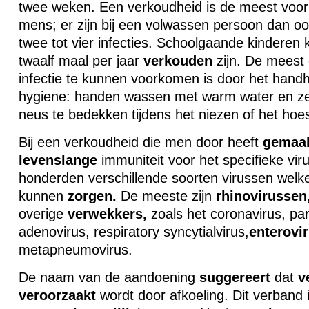
twee weken. Een verkoudheid is de meest voork
mens; er zijn bij een volwassen persoon dan ook
twee tot vier infecties. Schoolgaande kinderen
twaalf maal per jaar
verkouden
zijn. De meest 
infectie te kunnen voorkomen is door het han
hygiene: handen wassen met warm water en z
neus te bedekken tijdens het niezen of het hoe
Bij een verkoudheid die men door heeft
gemaa
levenslange
immuniteit voor het specifieke viru
honderden verschillende soorten virussen welk
kunnen
zorgen.
De meeste zijn
rhinovirussen
overige
verwekkers,
zoals het coronavirus, par
adenovirus, respiratory syncytialvirus,
enterovi
metapneumovirus.
De naam van de aandoening
suggereert
dat
v
veroorzaakt
wordt door afkoeling. Dit verband i