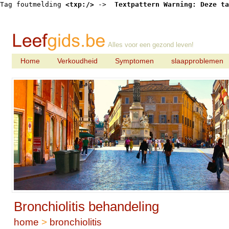
Tag foutmelding 
<txp:/>
 -> 
 Textpattern Warning: Deze ta
Alles voor een gezond leven!
Home
Verkoudheid
Symptomen
slaapproblemen
Bronchiolitis behandeling
home
>
bronchiolitis