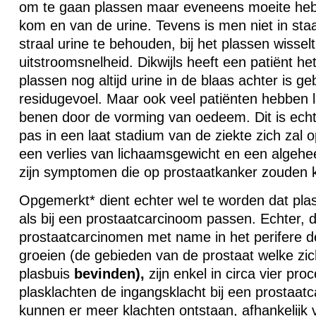
om te gaan plassen maar eveneens moeite he
kom en van de urine. Tevens is men niet in st
straal urine te behouden, bij het plassen wiss
uitstroomsnelheid. Dikwijls heeft een patiënt he
plassen nog altijd urine in de blaas achter is g
residugevoel. Maar ook veel patiënten hebben 
benen door de vorming van oedeem. Dit is ech
pas in een laat stadium van de ziekte zich zal
een verlies van lichaamsgewicht en een algehe
zijn symptomen die op prostaatkanker zouden 
Opgemerkt* dient echter wel te worden dat plas
als bij een prostaatcarcinoom passen. Echter, 
prostaatcarcinomen met name in het perifere d
groeien (de gebieden van de prostaat welke zich 
plasbuis
bevinden),
zijn enkel in circa vier pro
plasklachten de ingangsklacht bij een prostaat
kunnen er meer klachten ontstaan, afhankelijk 