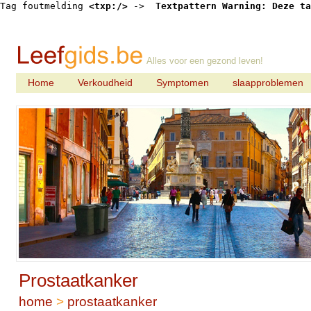
Tag foutmelding 
<txp:/>
 -> 
 Textpattern Warning: Deze ta
Alles voor een gezond leven!
Home
Verkoudheid
Symptomen
slaapproblemen
Prostaatkanker
home
>
prostaatkanker