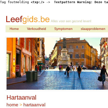
Tag foutmelding 
<txp:/>
 -> 
 Textpattern Warning: Deze ta
Alles voor een gezond leven!
Home
Verkoudheid
Symptomen
slaapproblemen
Hartaanval
home
>
hartaanval