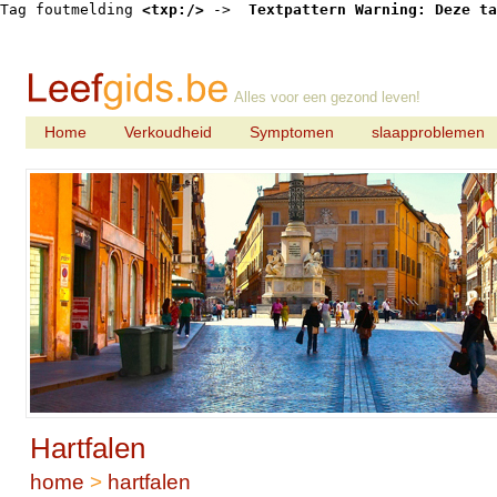
Tag foutmelding 
<txp:/>
 -> 
 Textpattern Warning: Deze ta
Alles voor een gezond leven!
Home
Verkoudheid
Symptomen
slaapproblemen
Hartfalen
home
>
hartfalen