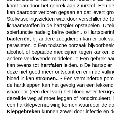
komt dan door het gebrek aan zuurstof. Een de
kan daardoor verloren gegaan en dat levert gro
Stofwisselingsziekten waardoor verschillende (o
lichaamstoffen in de hartspier opstapelen. Uitein
spierfunctie nadelig beïnvloeden.. o Hartspierin
bacteriën,
bij andere zoogdieren kan er ook va
parasieten. o Een toxische oorzaak bijvoorbeel
alcohol, of bepaalde medicijnen tegen kanker,
e
andere verdovende middelen. o Een gebrek aa
kan tevens tot
hartfalen
leiden. o De hartspier
deze niet goed meer ontspant en er in de vullin
bloed in kan
stromen..
• Een verminderde pomp
de hartkleppen kan het gevolg van een lekkende
waardoor (een deel van) het bloed weer
terug
dezelfde weg af moet leggen of rondcirculeert.
een hartklepvernauwing komen waardoor de do
Klepgebreken
kunnen zowel door infectie en d