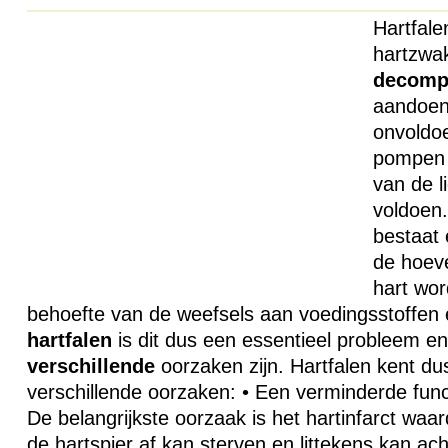
Hartfale
hartzwakt
decomp
aandoeni
onvoldoe
pompen 
van de l
voldoen
bestaat 
de hoeve
hart wor
behoefte van de weefsels aan voedingsstoffen e
hartfalen
is dit dus een essentieel probleem en
verschillende
oorzaken zijn. Hartfalen kent du
verschillende oorzaken: • Een verminderde funct
De belangrijkste oorzaak is het hartinfarct waa
de hartspier af kan sterven en littekens kan ach