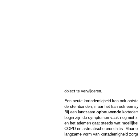
object te verwijderen.
Een acute kortademigheid kan ook ontstaa
de stembanden, maar het kan ook een sy
Bij een langzaam
opbouwende
kortademi
begin zijn de symptomen vaak nog niet zo
en het ademen gaat steeds wat moeilijke
COPD
en astmatische bronchitis. Maar 
langzame vorm van kortademigheid zorg