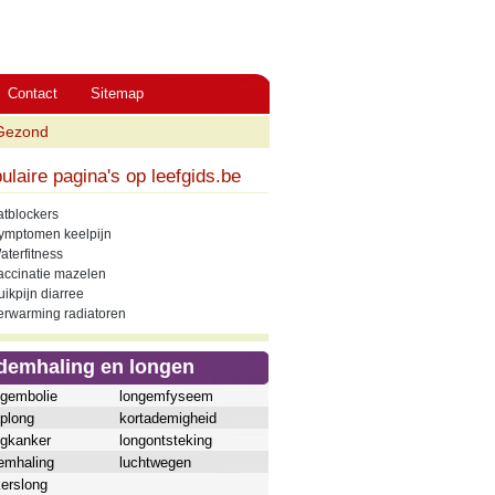
Contact
Sitemap
Gezond
ulaire pagina's op leefgids.be
atblockers
ymptomen keelpijn
aterfitness
accinatie mazelen
uikpijn diarree
erwarming radiatoren
demhaling en longen
ngembolie
longemfyseem
aplong
kortademigheid
ngkanker
longontsteking
emhaling
luchtwegen
kerslong