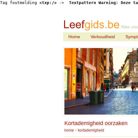
Tag foutmelding 
<txp:/>
 -> 
 Textpattern Warning: Deze ta
Alles voo
Home
Verkoudheid
Symp
Kortademigheid oorzaken
home
>
kortademigheid