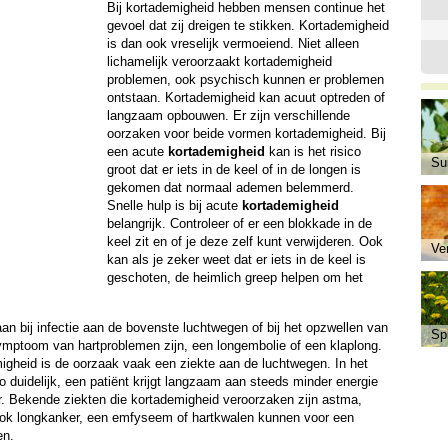
Bij kortademigheid hebben mensen continue het
gevoel dat zij dreigen te stikken. Kortademigheid
is dan ook vreselijk vermoeiend. Niet alleen
lichamelijk veroorzaakt kortademigheid
problemen, ook psychisch kunnen er problemen
ontstaan. Kortademigheid kan acuut optreden of
langzaam opbouwen. Er zijn verschillende
oorzaken voor beide vormen kortademigheid. Bij
een acute
kortademigheid
kan is het risico
Sui
groot dat er iets in de keel of in de longen is
gekomen dat normaal ademen belemmerd.
Snelle hulp is bij acute
kortademigheid
belangrijk. Controleer of er een blokkade in de
keel zit en of je deze zelf kunt verwijderen. Ook
Ve
kan als je zeker weet dat er iets in de keel is
geschoten, de heimlich greep helpen om het
n bij infectie aan de bovenste luchtwegen of bij het opzwellen van
Sp
mptoom van hartproblemen zijn, een longembolie of een klaplong.
gheid is de oorzaak vaak een ziekte aan de luchtwegen. In het
 duidelijk, een patiënt krijgt langzaam aan steeds minder energie
r. Bekende ziekten die kortademigheid veroorzaken zijn astma,
ook longkanker, een emfyseem of hartkwalen kunnen voor een
en.