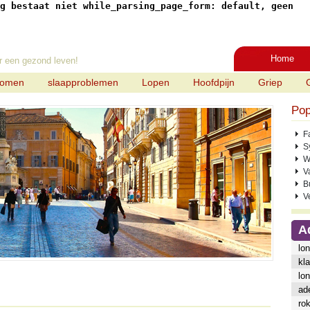
g bestaat niet while_parsing_page_form: default, geen
Home
r een gezond leven!
tomen
slaapproblemen
Lopen
Hoofdpijn
Griep
Pop
F
S
W
V
B
V
A
lo
kl
lo
ad
ro