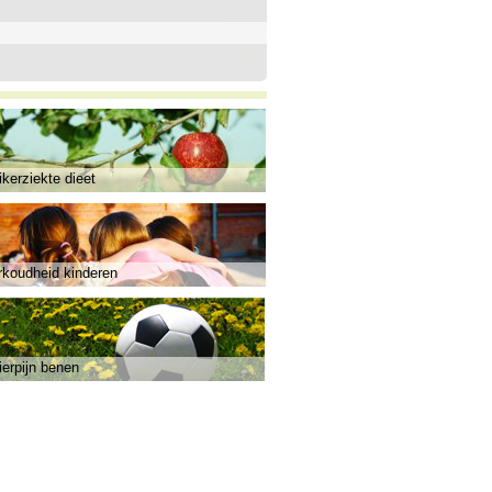
kerziekte dieet
rkoudheid kinderen
ierpijn benen