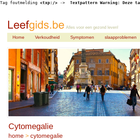
Tag foutmelding 
<txp:/>
 -> 
 Textpattern Warning: Deze ta
Alles voor een gezond leven!
Home
Verkoudheid
Symptomen
slaapproblemen
Cytomegalie
home
>
cytomegalie