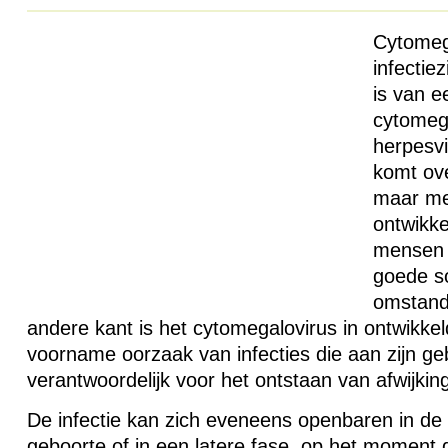
Cytomega
infectie
is van e
cytomega
herpesvi
komt ove
maar me
ontwikke
mensen d
goede s
omstand
andere kant is het cytomegalovirus in ontwikke
voorname oorzaak van infecties die aan zijn ge
verantwoordelijk voor het ontstaan van afwijking
De infectie kan zich eveneens openbaren in de
geboorte of in een latere fase, op het moment d