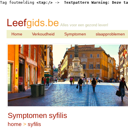
Tag foutmelding 
<txp:/>
 -> 
 Textpattern Warning: Deze ta
Alles voor een gezond leven!
Home
Verkoudheid
Symptomen
slaapproblemen
Symptomen syfilis
home
>
syfilis