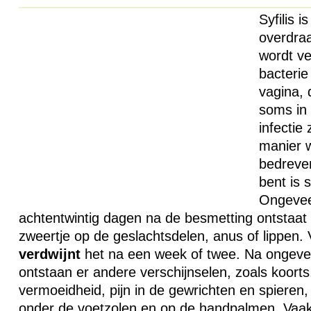
Syfilis 
overdra
wordt ve
bacterie 
vagina, 
soms in
infectie 
manier w
bedreven.
bent is 
Ongevee
achtentwintig dagen na de besmetting ontstaat
zweertje op de geslachtsdelen, anus of lippen. V
verdwijnt
het na een week of twee. Na ongevee
ontstaan er andere verschijnselen, zoals koorts,
vermoeidheid, pijn in de gewrichten en spieren
onder de voetzolen en op de handpalmen. Vaak 