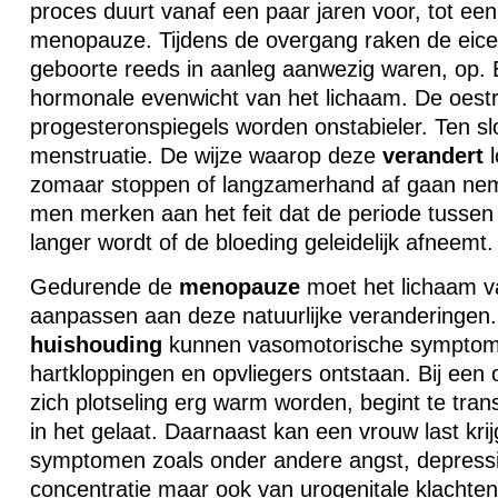
proces duurt vanaf een paar jaren voor, tot een
menopauze. Tijdens de overgang raken de eicell
geboorte reeds in aanleg aanwezig waren, op.
hormonale evenwicht van het lichaam. De oest
progesteronspiegels worden onstabieler. Ten sl
menstruatie. De wijze waarop deze
verandert
l
zomaar stoppen of langzamerhand af gaan ne
men merken aan het feit dat de periode tussen
langer wordt of de bloeding geleidelijk afneemt.
Gedurende de
menopauze
moet het lichaam v
aanpassen aan deze natuurlijke veranderingen.
huishouding
kunnen vasomotorische symptom
hartkloppingen en opvliegers ontstaan. Bij een 
zich plotseling erg warm worden, begint te tran
in het gelaat. Daarnaast kan een vrouw last kr
symptomen zoals onder andere angst, depress
concentratie maar ook van urogenitale klachten,