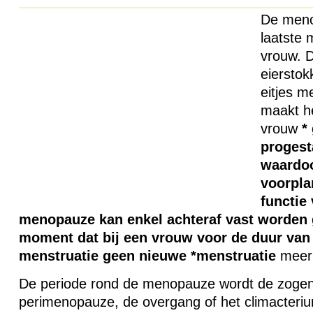
De meno
laatste 
vrouw. D
eierstok
eitjes m
maakt h
vrouw
*
progest
waardoo
voorpla
functie 
menopauze kan enkel achteraf vast worden 
moment dat bij een vrouw voor de duur van e
menstruatie geen nieuwe *menstruatie
meer 
De periode rond de menopauze wordt de zog
perimenopauze, de overgang of het climacteri