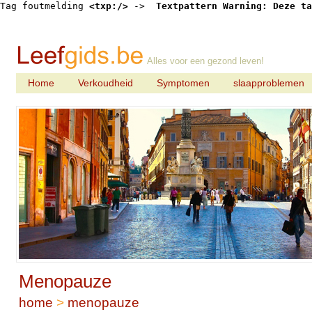
Tag foutmelding 
<txp:/>
 -> 
 Textpattern Warning: Deze ta
Alles voor een gezond leven!
Home
Verkoudheid
Symptomen
slaapproblemen
Menopauze
home
>
menopauze