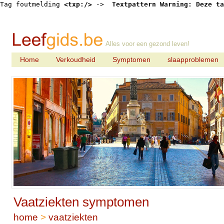
Tag foutmelding 
<txp:/>
 -> 
 Textpattern Warning: Deze ta
Alles voor een gezond leven!
Home
Verkoudheid
Symptomen
slaapproblemen
Vaatziekten symptomen
home
>
vaatziekten