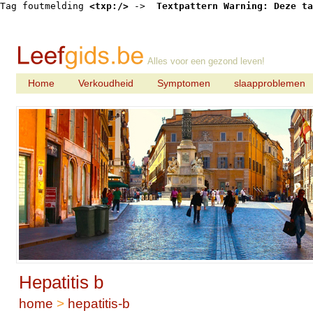
Tag foutmelding 
<txp:/>
 -> 
 Textpattern Warning: Deze ta
Alles voor een gezond leven!
Home
Verkoudheid
Symptomen
slaapproblemen
Hepatitis b
home
>
hepatitis-b