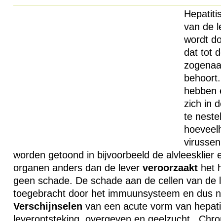
Hepatiti
van de l
wordt do
dat tot 
zogenaa
behoort
hebben 
zich in 
te neste
hoeveel
virusse
worden getoond in bijvoorbeeld de alvleesklier e
organen anders dan de lever
veroorzaakt
het h
geen schade. De schade aan de cellen van de l
toegebracht door het immuunsysteem en dus niet
Verschijnselen
van een acute vorm van hepatit
leverontsteking, overgeven en geelzucht . Chro