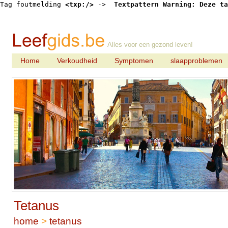
Tag foutmelding 
<txp:/>
 -> 
 Textpattern Warning: Deze ta
Alles voor een gezond leven!
Home
Verkoudheid
Symptomen
slaapproblemen
Tetanus
home
>
tetanus