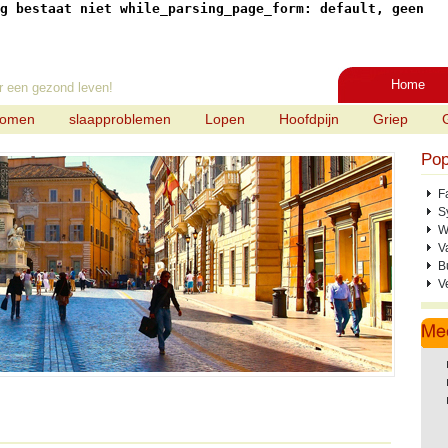
g bestaat niet while_parsing_page_form: default, geen
Home
r een gezond leven!
tomen
slaapproblemen
Lopen
Hoofdpijn
Griep
Pop
F
S
W
V
B
V