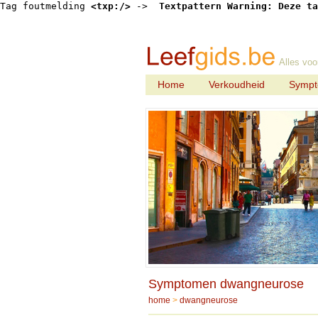
Tag foutmelding 
<txp:/>
 -> 
 Textpattern Warning: Deze ta
Alles voo
Home
Verkoudheid
Symp
Symptomen dwangneurose
home
>
dwangneurose