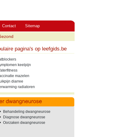
Contact
Sitemap
Gezond
ulaire pagina's op leefgids.be
atblockers
ymptomen keelpijn
aterfitness
accinatie mazelen
uikpijn diarree
erwarming radiatoren
Behandeling dwangneurose
Diagnose dwangneurose
Oorzaken dwangneurose