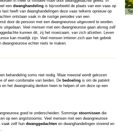
worden in meer of mindere mate door dwanggedachte geleid. In
wel een
dwanghandeling
is bijvoorbeeld de plaats van een vaas op
die last heeft van dwanghandelingen deze vaas telkens opnieuw op
Sp
achten ontstaan vaak in de rustige periodes van een
ersé door de persoon met een dwangneurose uitgevoerd te worden.
t is uitgedaan. Veel mensen met een dwangneurose gaan alsnog zelf
ggedachte kunnen dit, zij het moeizaam, van zich afzetten. Leven
se kan moeilijk zijn. Veel mensen irriteren zich aan het gebrek
n dwangneurose echter niets te maken.
 een behandeling soms niet nodig. Maar meestal wordt gekozen
ie of een combinatie van beiden. De
bedoeling
is om de patiënt
en en het dwangmatig denken heen te helpen of om deze op een
dwangneurose goed te onderscheiden. Sommige
stoornissen
die
jken op een angststoornis. Veel mensen met een dwangneurose
 vaak zelf hun
dwanggedachten
en dwanghandelingen storend en
..