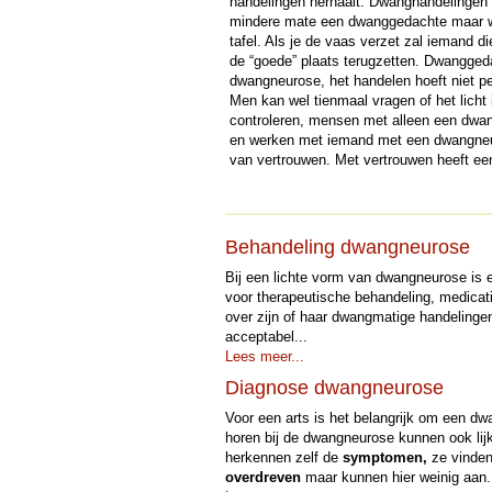
handelingen herhaalt. Dwanghandelingen 
mindere mate een dwanggedachte maar 
tafel. Als je de vaas verzet zal iemand 
de “goede” plaats terugzetten. Dwangged
dwangneurose, het handelen hoeft niet p
Men kan wel tienmaal vragen of het lich
controleren, mensen met alleen een dwan
en werken met iemand met een dwangneuro
van vertrouwen. Met vertrouwen heeft ee
Behandeling dwangneurose
Bij een lichte vorm van dwangneurose is
voor therapeutische behandeling, medicat
over zijn of haar dwangmatige handeling
acceptabel...
Lees meer...
Diagnose dwangneurose
Voor een arts is het belangrijk om een 
horen bij de dwangneurose kunnen ook li
herkennen zelf de
symptomen,
ze vinden
overdreven
maar kunnen hier weinig aan.