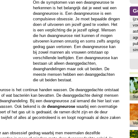
Om de symptomen van een dwangneurose te
herkennen is het belangrijk dat je weet wat een
G
dwangneurose is. Een dwangneurose is een
compulsieve obsessie. Je moet bepaalde dingen
ijz
doen of uitvoeren om jezelf goed te voelen. Het
vo
is een verplichting die je jezelf oplegt. Mensen
as
die hun dwangneurose niet kunnen of mogen
ag
uitvoeren kunnen onrustig en soms zelfs angstig
pub
gedrag gaan vertonen. Een dwangneurose kan
sin
bij zowel mannen als vrouwen ontstaan op
verschillende leeftijden. Een dwangneurose kan
bestaan uit alleen dwanggedachten,
dwanghandelingen maar ook uit beiden. De
meeste mensen hebben een dwanggedachten
die uit beiden bestaat.
urose is het continue handen wassen. De dwanggedachte ontstaat
is of wat bacteriën kan bevatten. De dwanggedachte dwingt mensen
Sui
dwanghandeling. Bij een dwangneurose zal iemand die hier last van
 wassen. Ook bekend is de
dwangneurose
waarbij een overmatige
ert of het gas uit is gedraaid, de ramen dicht zijn en de deur
ijfelt of alles al gecontroleerd is en loopt nogmaals al deze zaken
Ve
 aan obsessief gedrag waarbij men meermalen dezelfde