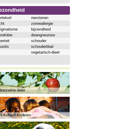
ezondheid
ertekort
nierstenen
cht
zonneallergie
tigmatisme
bijziendheid
orafobie
dwangneurose
erteit
schouder
usitis
schouderblad
vegetarisch-dieet
kerziekte dieet
rkoudheid kinderen