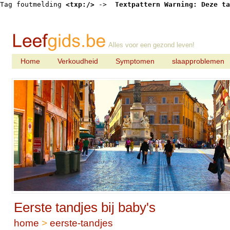
Tag foutmelding 
<txp:/>
 -> 
 Textpattern Warning: Deze ta
Alles voor een gezond leven!
Home
Verkoudheid
Symptomen
slaapproblemen
Eerste tandjes bij baby's
home
>
eerste-tandjes