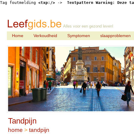
Tag foutmelding 
<txp:/>
 -> 
 Textpattern Warning: Deze ta
Alles voor een gezond leven!
Home
Verkoudheid
Symptomen
slaapproblemen
Tandpijn
home
>
tandpijn