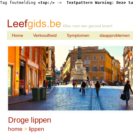
Tag foutmelding 
<txp:/>
 -> 
 Textpattern Warning: Deze ta
Alles voor een gezond leven!
Home
Verkoudheid
Symptomen
slaapproblemen
Droge lippen
home
>
lippen