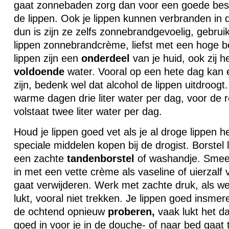
gaat zonnebaden zorg dan voor een goede be
de lippen. Ook je lippen kunnen verbranden in 
dun is zijn ze zelfs zonnebrandgevoelig, gebru
lippen zonnebrandcrème, liefst met een hoge b
lippen zijn een
onderdeel
van je huid, ook zij h
voldoende
water. Vooral op een hete dag kan e
zijn, bedenk wel dat alcohol de lippen uitdroogt
warme dagen drie liter water per dag, voor de
volstaat twee liter water per dag.
Houd je lippen goed vet als je al droge lippen h
speciale middelen kopen bij de drogist. Borstel 
een zachte
tandenborstel
of washandje. Smeer
in met een vette crème als vaseline of uierzalf v
gaat verwijderen. Werk met zachte druk, als w
lukt, vooral niet trekken. Je lippen goed insmer
de ochtend opnieuw
proberen,
vaak lukt het da
goed in voor je in de douche- of naar bed gaat 