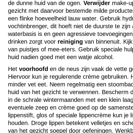
de dunne huid van de ogen.
Verwijder
make-up
gezicht met daarvoor bestemde milde producten
een flinke hoeveelheid lauw water. Gebruik hy
vochtinbrenger, dit hoeft niet de duurste te zij
waterbasis is en geen agressieve toevoegingen
drinken zorgt voor
reiniging
van binnenuit. Kijk
van puistjes of mee-eters. Gebruik speciale hul
huid nadien goed met een watje alcohol.
Het
voorhoofd
en de neus zijn vaak de vette g
Hiervoor kun je regulerende crème gebruiken. H
minder vet eet. Neem regelmatig een stoomba
huid van het gezicht te verwennen. Bescherm d
in de schrale wintermaanden met een klein laag
eventuele zeep en crème goed op de samenstell
lippenstift, glos of speciale lippencrème kun je 
houden. Droge lippen betekent velletjes en sch
van het gezicht soepel door oefeningen. Wen