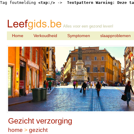
Tag foutmelding 
<txp:/>
 -> 
 Textpattern Warning: Deze ta
Alles voor een gezond leven!
Home
Verkoudheid
Symptomen
slaapproblemen
Gezicht verzorging
home
>
gezicht