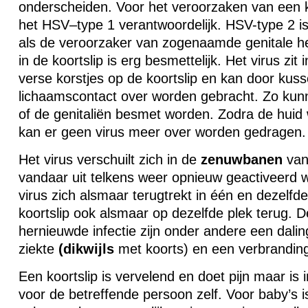
onderscheiden. Voor het veroorzaken van een k
het HSV–type 1 verantwoordelijk.
HSV
-type 2 i
als de veroorzaker van zogenaamde genitale he
in de koortslip is erg besmettelijk. Het virus zit
verse korstjes op de koortslip en kan door kuss
lichaamscontact over worden gebracht. Zo ku
of de genitaliën besmet worden. Zodra de huid
kan er geen virus meer over worden gedragen.
Het virus verschuilt zich in de
zenuwbanen
van
vandaar uit telkens weer opnieuw geactiveerd
virus zich alsmaar terugtrekt in één en dezelf
koortslip ook alsmaar op dezelfde plek terug. 
hernieuwde infectie zijn onder andere een dali
ziekte
(dikwijls
met koorts) en een verbranding 
Een koortslip is vervelend en doet pijn maar is i
voor de betreffende persoon zelf. Voor baby’s i