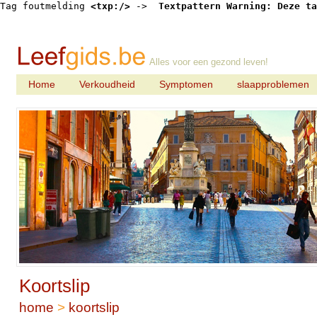
Tag foutmelding 
<txp:/>
 -> 
 Textpattern Warning: Deze ta
Alles voor een gezond leven!
Home
Verkoudheid
Symptomen
slaapproblemen
Koortslip
home
>
koortslip