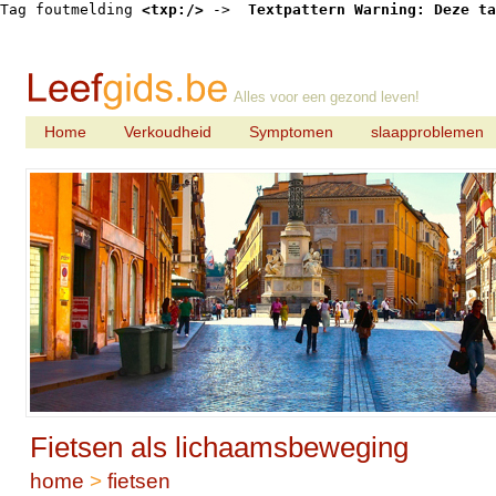
Tag foutmelding 
<txp:/>
 -> 
 Textpattern Warning: Deze ta
Alles voor een gezond leven!
Home
Verkoudheid
Symptomen
slaapproblemen
Fietsen als lichaamsbeweging
home
>
fietsen