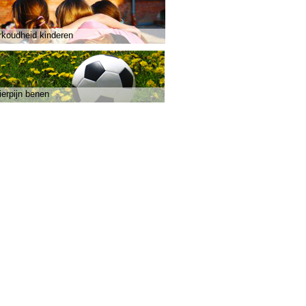
rkoudheid kinderen
ierpijn benen