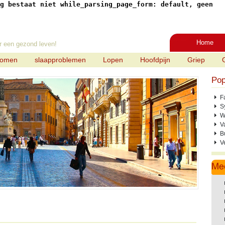
g bestaat niet while_parsing_page_form: default, geen
Home
r een gezond leven!
tomen
slaapproblemen
Lopen
Hoofdpijn
Griep
Pop
F
S
W
V
B
V