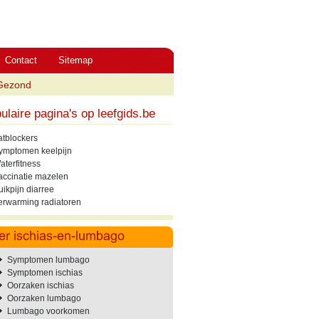
Contact
Sitemap
Gezond
ulaire pagina's op leefgids.be
atblockers
ymptomen keelpijn
aterfitness
accinatie mazelen
uikpijn diarree
erwarming radiatoren
Symptomen lumbago
Symptomen ischias
Oorzaken ischias
Oorzaken lumbago
Lumbago voorkomen