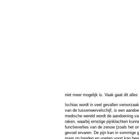
niet meer mogelijk is. Vaak gaat dit alle
Ischias wordt in veel gevallen veroorzaa
van de tussenwervelschijf, is een aandoen
medische wereld wordt de aandoening va
raken, waarbij ernstige pijnklachten kunne
functieverlies van de zenuw (zoals het o
gevoel ervaren. De pijn kan in sommige g
maar op handen en voeten voort kan bew