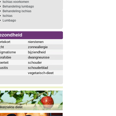
Ischias voorkomen
Behandeling lumbago
Behandeling ischias
Ischias
Lumbago
ezondheid
ertekort
nierstenen
cht
zonneallergie
tigmatisme
bijziendheid
orafobie
dwangneurose
erteit
schouder
usitis
schouderblad
vegetarisch-dieet
kerziekte dieet