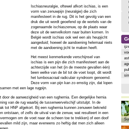
Ischiasneuralgie, oftewel afkort ischias, is een
vorm van zenuwpijn (neuralgie) die zich
manifesteert in de rug. Dit is het gevolg van een
druk die uit wordt geoefend op de wortels van de
zogenaamde ischiaszenuw, op de plaats waar
deze uit de wervelkolom naar buiten komen. In
België wordt ischias ook wel een als heupjicht
G
aangeduid; hoewel de aandoening helemaal niets
ijz
met de aandoening jicht te maken heeft.
vo
Het meest kenmerkende verschijnsel van
as
ischias is een pijn die zich manifesteert aan de
ag
achterzijde van het (in de meeste gevallen één)
pub
been welke van de bil tot de voet loopt, dit wordt
sin
het lumbosacraal radiculair syndroom genoemd.
Deze vorm van pijn kan zo ernstig zijn, dat lopen
s samen met een lage rugpijn.
kt door de aanwezigheid van een rughernia. Een dergelijke hernia
ing van de rug waarbij de tussenwervelschijf uitstulpt. In de
ak tot
HNP
afgekort. Bij een rughernia kunnen zenuwen bekneld
n ontstaan, of zelfs de uitval van de zenuw, wat resulteert in een
nvermogen om de voet naar de scheen toe te trekken) of een doof
Sui
evallen mild zijn, maar eveneens zo heftig dat men zich alleen
egen.