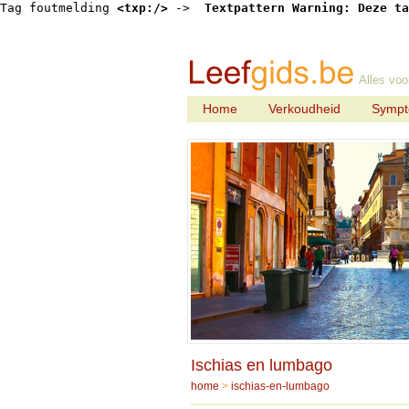
Tag foutmelding 
<txp:/>
 -> 
 Textpattern Warning: Deze ta
Alles voo
Home
Verkoudheid
Symp
Ischias en lumbago
home
>
ischias-en-lumbago