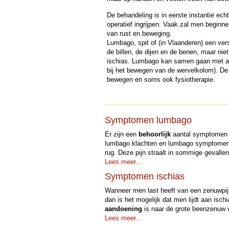
De behandeling is in eerste instantie echt
operatief ingrijpen. Vaak zal men beginn
van rust en beweging.
Lumbago, spit of (in Vlaanderen) een ver
de billen, de dijen en de benen, maar nie
ischias. Lumbago kan samen gaan met ande
bij het bewegen van de wervelkolom). De b
bewegen en soms ook fysiotherapie.
Symptomen lumbago
Er zijn een
behoorlijk
aantal symptomen d
lumbago klachten en lumbago symptomen zi
rug. Deze pijn straalt in sommige gevallen 
Lees meer...
Symptomen ischias
Wanneer men last heeft van een zenuwpijn 
dan is het mogelijk dat men lijdt aan ischi
aandoening
is naar de grote beenzenuw v
Lees meer...