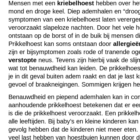
Mensen met een
kriebelhoest
hebben over he
mond en droge keel. Diep ademhalen en “droog
symptomen van een kriebelhoest laten vererger
veroorzaakt slapeloze nachten. Door het vele h
ontstaan op de borst of in de buik bij mensen d
Prikkelhoest kan soms ontstaan door
allergieë
zijn er bijsymptomen zoals rode of tranende og
verstopte
neus. Tevens zijn hierbij vaak de sli
wat tot benauwdheid kan leiden. De prikkelhoes
je in dit geval buiten adem raakt en dat je last k
gevoel of braakneigingen. Sommigen krijgen het
Benauwdheid en piepend ademhalen kan in com
aanhoudende prikkelhoest betekenen dat er e
is die de prikkelhoest veroorzaakt. Een prikkel
alle leeftijden. Bij baby’s en kleine kinderen kan
gevolg hebben dat de kinderen niet meer ete
veel last hebben van hoestbuien kunnen door 