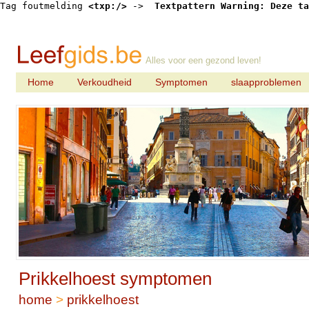
Tag foutmelding 
<txp:/>
 -> 
 Textpattern Warning: Deze ta
Alles voor een gezond leven!
Home
Verkoudheid
Symptomen
slaapproblemen
Prikkelhoest symptomen
home
>
prikkelhoest