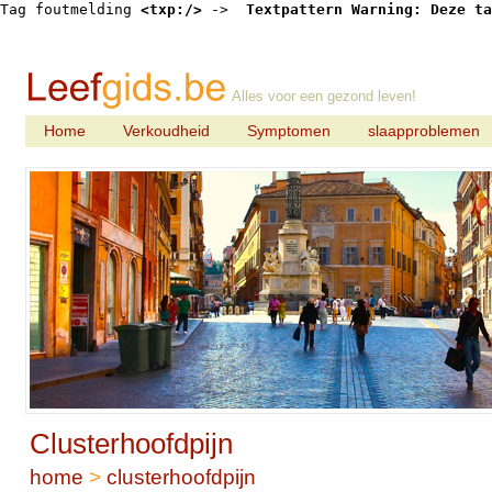
Tag foutmelding 
<txp:/>
 -> 
 Textpattern Warning: Deze ta
Alles voor een gezond leven!
Home
Verkoudheid
Symptomen
slaapproblemen
Clusterhoofdpijn
home
>
clusterhoofdpijn