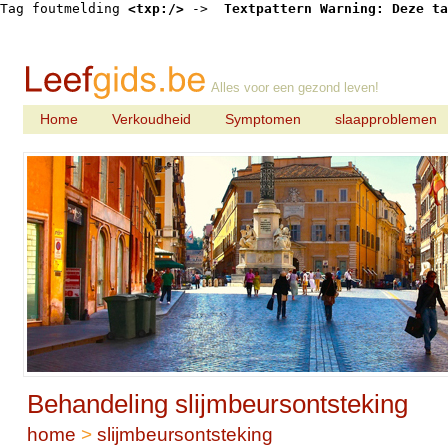
Tag foutmelding 
<txp:/>
 -> 
 Textpattern Warning: Deze ta
Alles voor een gezond leven!
Home
Verkoudheid
Symptomen
slaapproblemen
Behandeling slijmbeursontsteking
home
>
slijmbeursontsteking