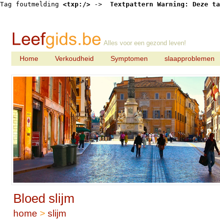
Tag foutmelding 
<txp:/>
 -> 
 Textpattern Warning: Deze ta
Alles voor een gezond leven!
Home
Verkoudheid
Symptomen
slaapproblemen
Bloed slijm
home
>
slijm