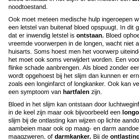
noodtoestand.
Ook moet meteen medische hulp ingeroepen w
een letstel van buitenaf bloed opspuugt. In dit 
dat er inwendig letstel is
ontstaan.
Bloed ophoe
vreemde voorwerpen in de longen, wacht niet 
huisarts. Soms hoest men het voorwerp uiteinde
het moet ook soms verwijdert worden. Een voor
flinke schade aanbrengen. Als bloed zonder e
wordt opgehoest bij het slijm dan kunnen er er
zoals een longinfarct of longkanker. Ook kan vee
een symptoom van
hartfalen
zijn.
Bloed in het slijm kan ontstaan door luchtweginf
in de keel zijn maar ook bijvoorbeeld een
longo
slijm bij de ontlasting kan wijzen op lichte aan
aambeien maar ook op maag- en darm aandoen
maagzweren, of
darmkanker.
Bij de
ontlastin