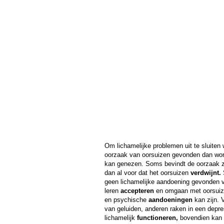
Om lichamelijke problemen uit te sluiten
oorzaak van oorsuizen gevonden dan wor
kan genezen. Soms bevindt de oorzaak zi
dan al voor dat het oorsuizen
verdwijnt.
S
geen lichamelijke aandoening gevonden vo
leren
accepteren
en omgaan met oorsuizen
en psychische
aandoeningen
kan zijn. 
van geluiden, anderen raken in een depres
lichamelijk
functioneren,
bovendien kan 