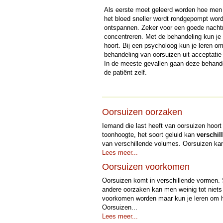
Als eerste moet geleerd worden hoe men s
het bloed sneller wordt rondgepompt wordt
ontspannen. Zeker voor een goede nachtrust
concentreren. Met de behandeling kun je 
hoort. Bij een psycholoog kun je leren o
behandeling van oorsuizen uit acceptatie
In de meeste gevallen gaan deze behande
de patiënt zelf.
Oorsuizen oorzaken
Iemand die last heeft van oorsuizen hoort
toonhoogte, het soort geluid kan
verschil
van verschillende volumes. Oorsuizen kan 
Lees meer...
Oorsuizen voorkomen
Oorsuizen komt in verschillende vormen
andere oorzaken kan men weinig tot niets 
voorkomen worden maar kun je leren om he
Oorsuizen...
Lees meer...