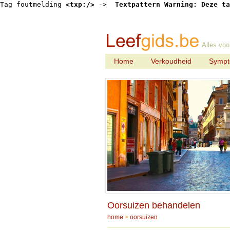
Tag foutmelding 
<txp:/>
 -> 
 Textpattern Warning: Deze ta
Alles voo
Home
Verkoudheid
Symp
Oorsuizen behandelen
home
>
oorsuizen