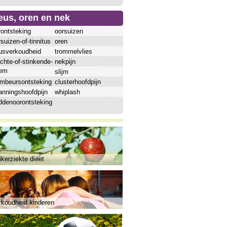
eus, oren en nek
rontsteking
oorsuizen
suizen-of-tinnitus
oren
usverkoudheid
trommelvlies
chte-of-stinkende-
nekpijn
em
slijm
ijmbeursontsteking
clusterhoofdpijn
anningshoofdpijn
whiplash
ddenoorontsteking
kerziekte dieet
rkoudheid kinderen