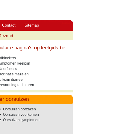
Contact
Sitemap
Gezond
ulaire pagina's op leefgids.be
atblockers
ymptomen keelpijn
aterfitness
accinatie mazelen
uikpijn diarree
erwarming radiatoren
Oorsuizen oorzaken
Oorsuizen voorkomen
Oorsuizen symptomen