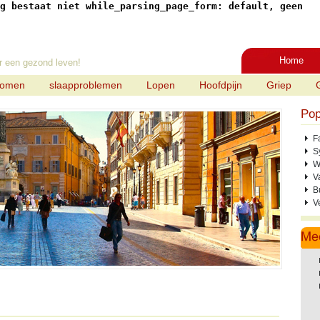
g bestaat niet while_parsing_page_form: default, geen
Home
r een gezond leven!
tomen
slaapproblemen
Lopen
Hoofdpijn
Griep
Pop
F
S
W
V
B
V