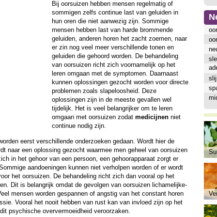
Bij oorsuizen hebben mensen regelmatig of
sommigen zelfs continue last van geluiden in
N
hun oren die niet aanwezig zijn. Sommige
mensen hebben last van harde brommende
oo
geluiden, anderen horen het zacht zoemen, naar
oor
er zin nog veel meer verschillende tonen en
ne
geluiden die gehoord worden. De behandeling
sle
van oorsuizen richt zich voornamelijk op het
ad
leren omgaan met de symptomen. Daarnaast
sl
kunnen oplossingen gezocht worden voor directe
sp
problemen zoals slapeloosheid. Deze
mi
oplossingen zijn in de meeste gevallen wel
tijdelijk. Het is veel belangrijker om te leren
omgaan met oorsuizen zodat
medicijnen
niet
continue nodig zijn.
 worden eerst verschillende onderzoeken gedaan. Wordt hier de
dt naar een oplossing gezocht waarmee men geheel van oorsuizen
Sui
ch in het gehoor van een persoon, een gehoorapparaat zorgt er
ommige aandoeningen kunnen niet verholpen worden of er wordt
or het oorsuizen. De behandeling richt zich dan vooral op het
. Dit is belangrijk omdat de gevolgen van oorsuizen lichamelijke-
Veel mensen worden gespannen of angstig van het constant horen
Ve
sie. Vooral het nooit hebben van rust kan van invloed zijn op het
dit psychische oververmoeidheid veroorzaken.