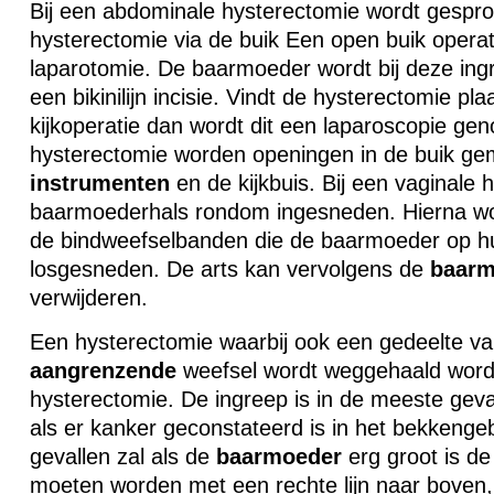
Bij een abdominale hysterectomie wordt gespr
hysterectomie via de buik Een open buik operat
laparotomie. De baarmoeder wordt bij deze ing
een bikinilijn incisie. Vindt de hysterectomie p
kijkoperatie dan wordt dit een laparoscopie ge
hysterectomie worden openingen in de buik ge
instrumenten
en de kijkbuis. Bij een vaginale
baarmoederhals rondom ingesneden. Hierna wo
de bindweefselbanden die de baarmoeder op h
losgesneden. De arts kan vervolgens de
baarm
verwijderen.
Een hysterectomie waarbij ook een gedeelte va
aangrenzende
weefsel wordt weggehaald wordt
hysterectomie. De ingreep is in de meeste geva
als er kanker geconstateerd is in het bekkenge
gevallen zal als de
baarmoeder
erg groot is de 
moeten worden met een rechte lijn naar boven, 