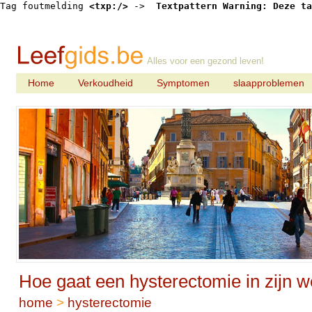
Tag foutmelding 
<txp:/>
 -> 
 Textpattern Warning: Deze ta
Alles voor een gezond leven!
Home
Verkoudheid
Symptomen
slaapproblemen
Hoe gaat een hysterectomie in zijn w
home
>
hysterectomie