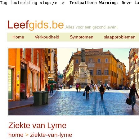
Tag foutmelding 
<txp:/>
 -> 
 Textpattern Warning: Deze ta
Alles voor een gezond leven!
Home
Verkoudheid
Symptomen
slaapproblemen
Ziekte van Lyme
home
>
ziekte-van-lyme