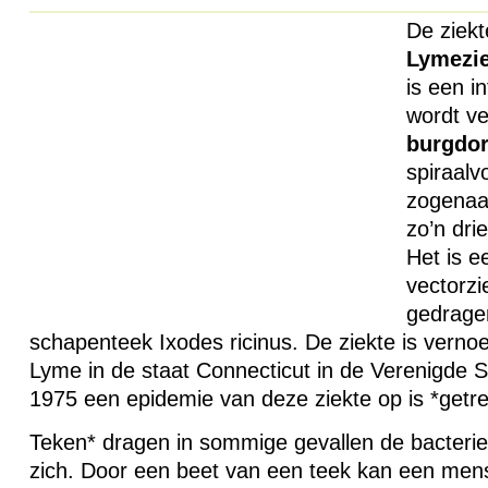
De ziek
Lymezie
is een i
wordt ve
burgdor
spiraalv
zogenaa
zo’n dri
Het is 
vectorzi
gedrage
schapenteek Ixodes ricinus. De ziekte is verno
Lyme in de staat Connecticut in de Verenigde St
1975 een epidemie van deze ziekte op is *getr
Teken* dragen in sommige gevallen de bacterie B
zich. Door een beet van een teek kan een men