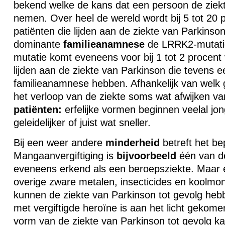
bekend welke de kans dat een persoon de ziekte 
nemen. Over heel de wereld wordt bij 5 tot 20 
patiënten die lijden aan de ziekte van Parkins
dominante
familieanamnese
de LRRK2-mutati
mutatie komt eveneens voor bij 1 tot 2 procent
lijden aan de ziekte van Parkinson die tevens 
familieanamnese hebben. Afhankelijk van welk g
het verloop van de ziekte soms wat afwijken v
patiënten:
erfelijke vormen beginnen veelal jo
geleidelijker of juist wat sneller.
Bij een weer andere
minderheid
betreft het be
Mangaanvergiftiging is
bijvoorbeeld
één van de
eveneens erkend als een beroepsziekte. Maar e
overige zware metalen, insecticides en koolmon
kunnen de ziekte van Parkinson tot gevolg heb
met vergiftigde heroïne is aan het licht gekome
vorm van de ziekte van Parkinson tot gevolg k