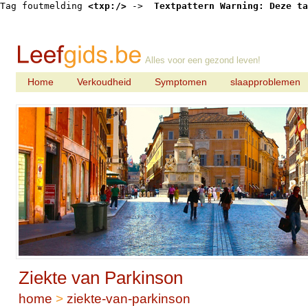
Tag foutmelding 
<txp:/>
 -> 
 Textpattern Warning: Deze ta
Alles voor een gezond leven!
Home
Verkoudheid
Symptomen
slaapproblemen
Ziekte van Parkinson
home
>
ziekte-van-parkinson