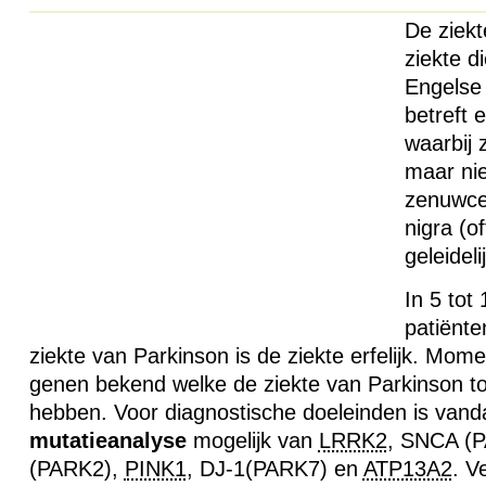
De ziekt
ziekte d
Engelse
betreft 
waarbij
maar nie
zenuwcel
nigra (o
geleideli
In 5 tot
patiënte
ziekte van Parkinson is de ziekte erfelijk. Momen
genen bekend welke de ziekte van Parkinson t
hebben. Voor diagnostische doeleinden is van
mutatieanalyse
mogelijk van
LRRK2
,
SNCA
(
P
(PARK2),
PINK1
, DJ-1(PARK7) en
ATP13A2
. V